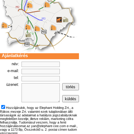
Ajánlatkérés
név:
e-mail:
tel:
üzenet:
Hozzájárulok, hogy az Elephant Holding Zrt., a
Rákos mezeje Zrt. valamint ezek tulajdonában álló
társaságok az adataimat a hatályos jogszabályoknak
megfelelően kezelje, illetve reklám, marketing célra
felhasználja. Tudomásul veszem, hogy a fenti
hozzájárulásomat az yan@elephant-cee.com e-mail-,
vagy a 1173 Bp, Összekötő u. 2. postai címen tudom
visszavonni.