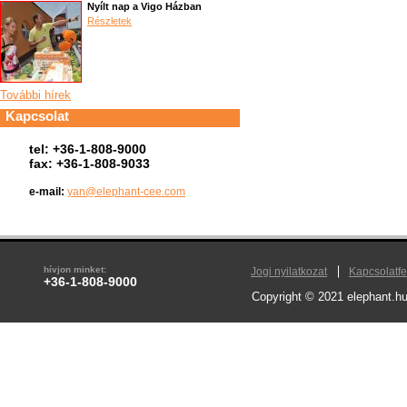
Nyílt nap a Vigo Házban
Részletek
További hírek
Kapcsolat
tel: +36-1-808-9000
fax: +36-1-808-9033
e-mail:
yan@elephant-cee.com
hívjon minket:
Jogi nyilatkozat
Kapcsolatfe
+36-1-808-9000
Copyright © 2021 elephant.hu