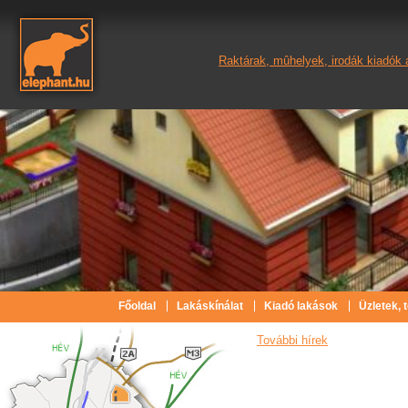
Raktárak, mûhelyek, irodák kiadók 
Főoldal
Lakáskínálat
Kiadó lakások
Üzletek, 
További hírek