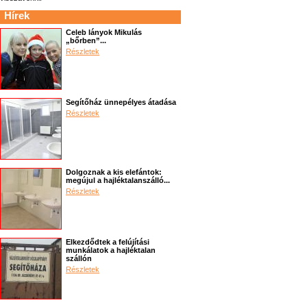
Hírek
Celeb lányok Mikulás
„bőrben”...
Részletek
Segítőház ünnepélyes átadása
Részletek
Dolgoznak a kis elefántok:
megújul a hajléktalanszálló...
Részletek
Elkezdődtek a felújítási
munkálatok a hajléktalan
szállón
Részletek