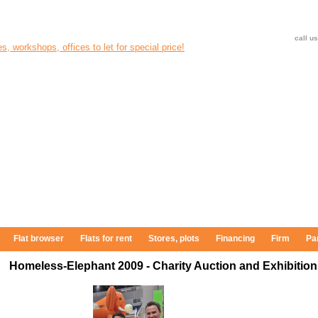
call us
s, workshops, offices to let for special price!
+36-
Flat browser
Flats for rent
Stores, plots
Financing
Firm
Pa
Homeless-Elephant 2009 - Charity Auction and Exhibitio