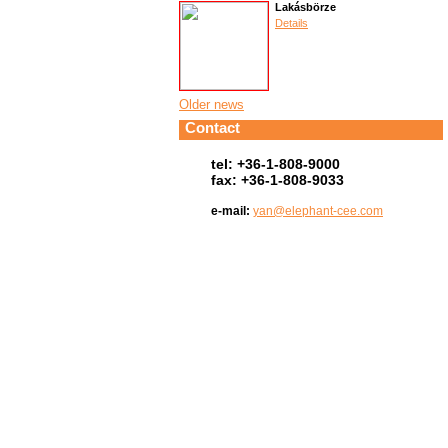
Lakásbörze
Details
Older news
Contact
tel: +36-1-808-9000
fax: +36-1-808-9033
e-mail:
yan@elephant-cee.com