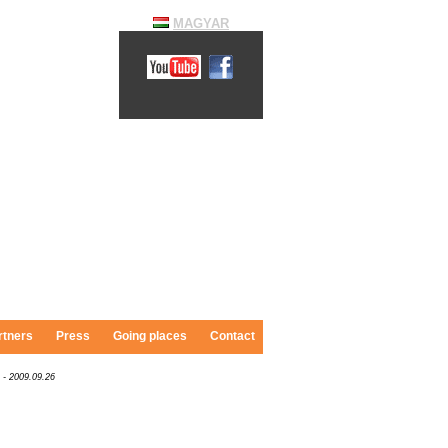
MAGYAR
1-808-9000
rtners
Press
Going places
Contact
n
- 2009.09.26