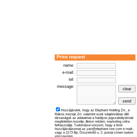
Price request
name:
e-mail:
tel:
message:
Hozzájárulok, hogy az Elephant Holding Zrt., a
Rákos mezeje Zrt. valamint ezek tulajdonában álló
társaságok az adataimat a hatályos jogszabályoknak
megfelelően kezelje, illetve reklám, marketing célra
felhasználja. Tudomásul veszem, hogy a fenti
hozzájárulásomat az yan@elephant-cee.com e-mail-,
vagy a 1173 Bp, Összekötő u. 2. postai címen tudom
visszavonni.