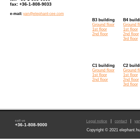
fax: +36-1-808-9033
e-mail:
yan@elephant-cee.com
B3 building
B4 build
Ground floor
Ground fl
1st floor
1st floor
2nd floor
2nd floor
3rd floor
C1 building
C2 build
Ground floor
Ground fl
1st floor
1st floor
2nd floor
2nd floor
3rd floor
call us
Legal notice
contact
ya
+36-1-808-9000
Copyright © 2021 elephant.hu