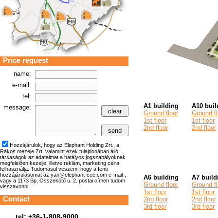
Price request
name:
e-mail:
tel:
A1 building
A10 buil
message:
Ground floor
Ground fl
1st floor
1st floor
2nd floor
2nd floor
Hozzájárulok, hogy az Elephant Holding Zrt., a
Rákos mezeje Zrt. valamint ezek tulajdonában álló
társaságok az adataimat a hatályos jogszabályoknak
megfelelően kezelje, illetve reklám, marketing célra
felhasználja. Tudomásul veszem, hogy a fenti
hozzájárulásomat az yan@elephant-cee.com e-mail-,
A6 building
A7 build
vagy a 1173 Bp, Összekötő u. 2. postai címen tudom
Ground floor
Ground fl
visszavonni.
1st floor
1st floor
Contact
2nd floor
2nd floor
3rd floor
3rd floor
tel: +36-1-808-9000