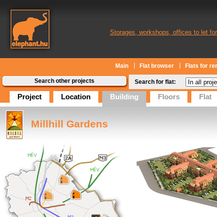
Storages, workshops, offices to let for
Main
Flat browser
Flats for re
Search other projects
Search for flat:
Project
Location
Building
Floors
Flat
Millhill Gardens